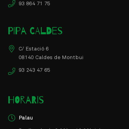
93 864 71 75
PIPA CALDES
C/ Estació 6
08140 Caldes de Montbui
93 243 47 65
HORARIS
Palau